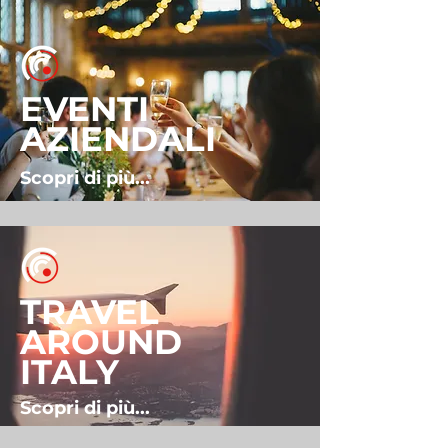
EVENTI
AZIENDALI
Scopri di più...
TRAVEL
AROUND
ITALY
Scopri di più...