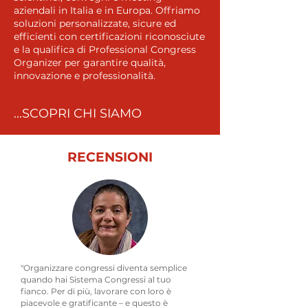
aziendali in Italia e in Europa. Offriamo
soluzioni personalizzate, sicure ed
efficienti con certificazioni riconosciute
e la qualifica di Professional Congress
Organizer per garantire qualità,
innovazione e professionalità.
...SCOPRI CHI SIAMO
RECENSIONI
"Organizzare congressi diventa semplice
quando hai Sistema Congressi al tuo
fianco. Per di più, lavorare con loro è
piacevole e gratificante – e questo è