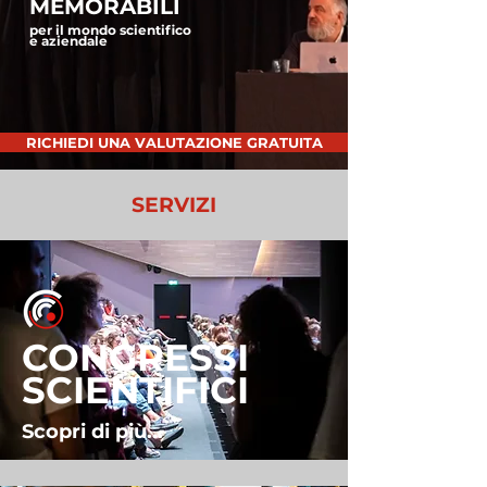
MEMORABILI
per il mondo scientifico
e aziendale
RICHIEDI UNA VALUTAZIONE GRATUITA
SERVIZI
CONGRESSI
SCIENTIFICI
Scopri di più...