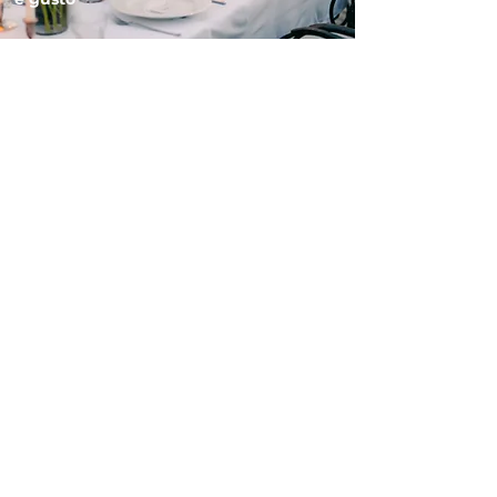
ITINERARI E VISITE
Percorsi unici, guidati da
professionisti multilingue, per
esplorare il territorio e il suo
patrimonio culturale