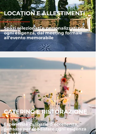
LOCATION E ALLESTIMENTI
Spazi selezionati e personalizzati per
ogni esigenza, dal meeting formale
all’evento memorabile
CATERING E RISTORAZIONE
Esperienze culinarie d’eccellenza,
pensate per soddisfare ogni esigenza
e gusto